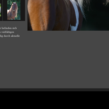
r befinden sich
 vielfältigen
dig durch aktuelle