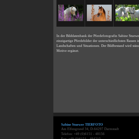
In der Bilddatenbank der Pferdefotografin Sabine Stuewe
einzigartige Pferdebilder der unterschiedlichsten Rassen in
Landschaften und Situationen. Der Bildbestand wird stän
Motive ergänzt.
Sabine Stuewer TIERFOTO
Am Elfengrund 34, D-64297 Darmstadt
Telefon: +49 (0)6151 - 48156
Fax: +49 (0)6151 - 494215