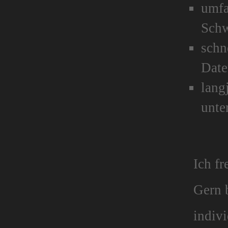
umfa
Schw
schn
Dat
lang
unte
Ich fr
Gern b
indiv