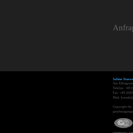
Anfra
Sabine Stue
Am Elfengrun
Telefon: +49 
Fax: +49 (0)6
Mail: kontakt@
Copyright für 
genehmigungsp