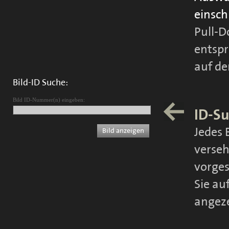
einsc
Pull-D
entspr
auf de
Bild-ID Suche:
Bild ID-Nummer(n) eingeben:
ID-Su
Jedes 
verseh
vorges
Sie au
angeze