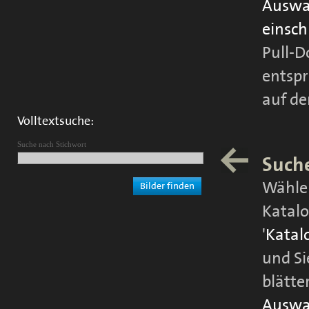
Auswah
einsc
Pull-D
entspr
auf de
Volltextsuche:
Suche nach Stichwort
Suche
Wählen
Katalo
'
Katal
und Si
blätte
Auswah