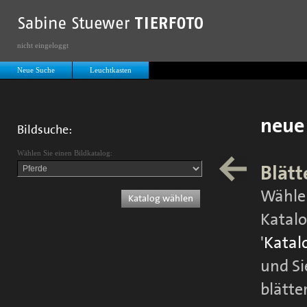
nicht eingeloggt
Neue Suche
Leuchtkasten
neue
Bildsuche:
Wählen Sie einen Bildkatalog:
Blätt
Wählen
Katalo
'
Katal
und Si
blätte