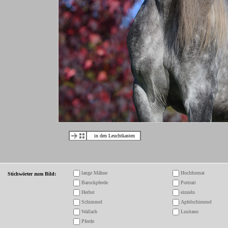
in den Leuchtkasten
lange Mähne
Hochformat
Stichwörter zum Bild:
Barockpferde
Portrait
Herbst
einzeln
Schimmel
Apfelschimmel
Wallach
Lusitano
Pferde