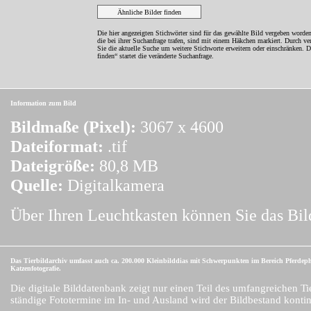
Die hier angezeigten Stichwörter sind für das gewählte Bild vergeben worden
die bei ihrer Suchanfrage trafen, sind mit einem Häkchen markiert. Durch v
Sie die aktuelle Suche um weitere Stichworte erweitern oder einschränken. 
finden“ startet die veränderte Suchanfrage.
Information zum Bild
Bildmaße (Pixel):
3067 x 4600
Dateiformat:
.tif
Dateigröße:
80,8 MB
Quelle:
Digitalkamera
Über Ihren Leuchtkasten können Sie das Bil
Das Tierbildarchiv umfasst auch ca. 200.000 Kleinbilddias mit Schwerpunkten im Bereich Pferdep
Katzenfotografie.
Die digitale Bilddatenbank zeigt nur einen Teil des umfangreichen Ti
ständige Fototermine im In- und Ausland wird der Bildbestand kontinu