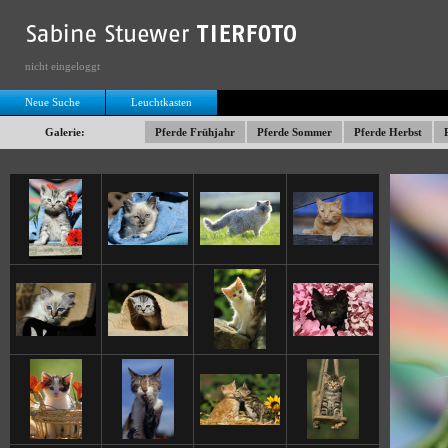
nicht eingeloggt
Neue Suche
Leuchtkasten
Galerie:
Pferde Frühjahr
Pferde Sommer
Pferde Herbst