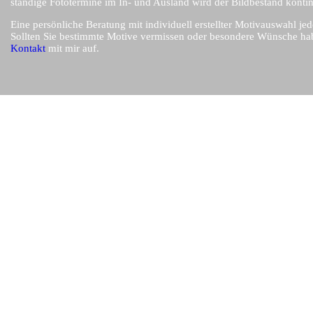
ständige Fototermine im In- und Ausland wird der Bildbestand kontinu
Eine persönliche Beratung mit individuell erstellter Motivauswahl jed
Sollten Sie bestimmte Motive vermissen oder besondere Wünsche ha
Kontakt
mit mir auf.