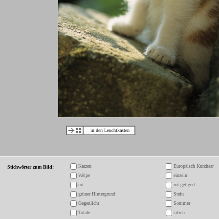
in den Leuchtkasten
Katzen
Europäisch Kurzhaar
Stichwörter zum Bild:
Welpe
einzeln
rot
rot getigert
grüner Hintergrund
Stein
Gegenlicht
Sommer
Totale
sitzen