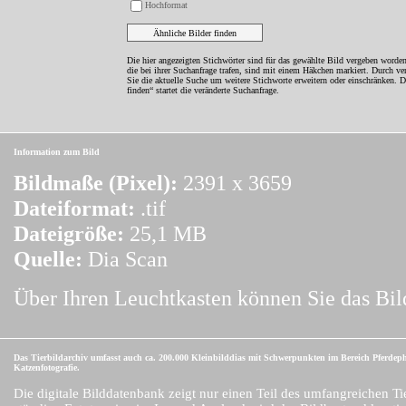
Hochformat
Die hier angezeigten Stichwörter sind für das gewählte Bild vergeben worden
die bei ihrer Suchanfrage trafen, sind mit einem Häkchen markiert. Durch v
Sie die aktuelle Suche um weitere Stichworte erweitern oder einschränken. 
finden“ startet die veränderte Suchanfrage.
Information zum Bild
Bildmaße (Pixel):
2391 x 3659
Dateiformat:
.tif
Dateigröße:
25,1 MB
Quelle:
Dia Scan
Über Ihren Leuchtkasten können Sie das Bil
Das Tierbildarchiv umfasst auch ca. 200.000 Kleinbilddias mit Schwerpunkten im Bereich Pferdep
Katzenfotografie.
Die digitale Bilddatenbank zeigt nur einen Teil des umfangreichen Ti